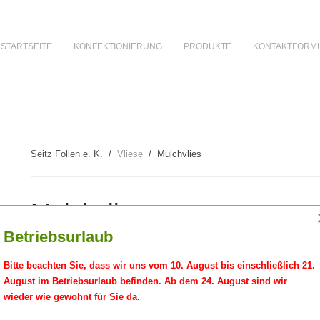
STARTSEITE
KONFEKTIONIERUNG
PRODUKTE
KONTAKTFORM
Seitz Folien e. K.
Vliese
Mulchvlies
Mulchvlies
Betriebsurlaub
Mulchvlies - schwarz - Stärke: 60 g/qm
Bitte beachten Sie, dass wir uns vom 10. August bis einschließlich 21.
August im Betriebsurlaub befinden. Ab dem 24. August sind wir
verhindert das Durchwachsen von Unkraut - sorgt für pflegeleichte Gä
wieder wie gewohnt für Sie da.
Das Vlies wird mit Rindenmulch oder Steinen abgedeckt.