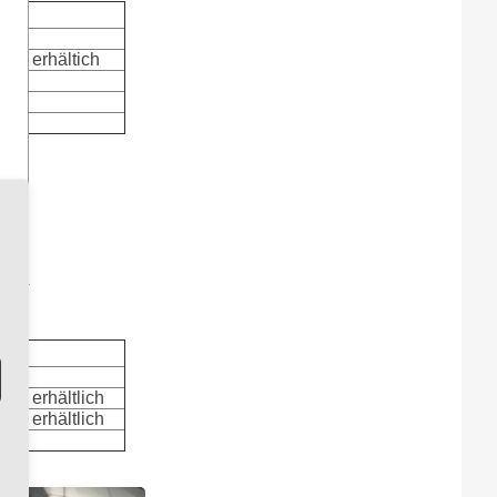
itt erhältich
m
ten .
itt erhältlich
itt erhältlich