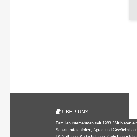
ÜBER UNS
Familienunternehmen seit 1983. Wir bieten ei
Schwimmteichfolien, Agrar- und Gewächshausf
LKW-Planen, Abdeckplanen, Abdichtungsfolien