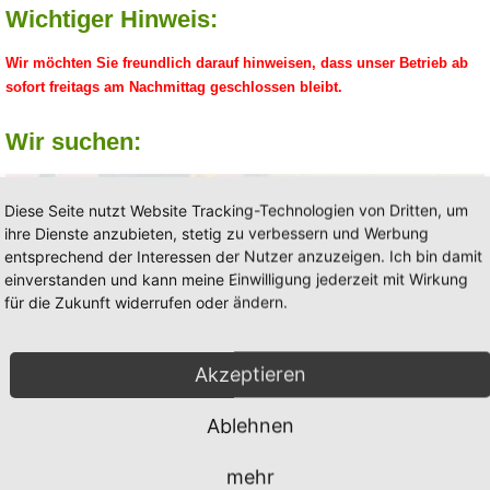
Breite
Länge
Wichtiger Hinweis:
1,50 m
100 m
Rollenabschn
Wir möchten Sie freundlich darauf hinweisen, dass unser Betrieb ab
1,50 m
250 m
sofort freitags am Nachmittag geschlossen bleibt.
2,40 m
100 m
3,20 m
100 m
Wir suchen:
Diese Seite nutzt Website Tracking-Technologien von Dritten, um
Mulchvlies - schwarz - Stärke: 150 g/q
ihre Dienste anzubieten, stetig zu verbessern und Werbung
entsprechend der Interessen der Nutzer anzuzeigen. Ich bin damit
verhindert das Durchwachsen von Unkraut - sorgt für pflegeleichte Gär
einverstanden und kann meine Einwilligung jederzeit mit Wirkung
für die Zukunft widerrufen oder ändern.
Das Vlies wird mit Rindenmulch oder Steinen abgedeckt.
Breite
Länge
Akzeptieren
1,50 m
100 m
Rollenabschn
2,40 m
100 m
Rollenabschn
Ablehnen
3,20 m
100 m
mehr